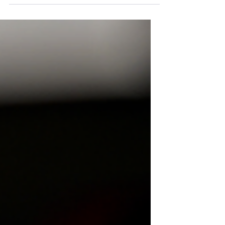
onderzocht Arane of in-car
rijbaanadvies kan bijdragen aan een
betere spreiding van verkeer over
hoofd-...