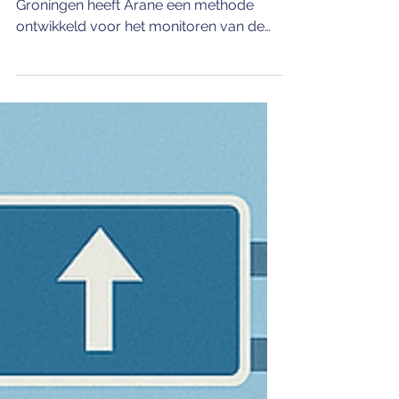
In samenwerking met de gemeente
Groningen heeft Arane een methode
ontwikkeld voor het monitoren van de
netwerkkwaliteit van het openbaar
vervoer. Hiervoor wordt
gebruikgemaakt van gegevens uit de
loketten van Nationaal Data Openbaar
Vervoer (NDOV), een publieke databron
waarin OV-data centraal wordt
opgeslagen. Deze databron bevat als
basis alle aankomst- en vertrektijden op
alle haltes van alle ritten gedurende het
jaar. Daarmee biedt NDOV waardevolle
input om inzicht te ver