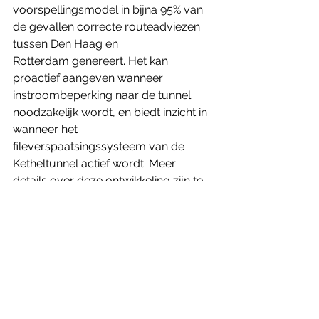
voorspellingsmodel in bijna 95% van 
de gevallen correcte routeadviezen 
tussen Den Haag en 
Rotterdam
 genereert. Het kan 
proactief aangeven wanneer 
instroombeperking naar de tunnel 
noodzakelijk wordt, en biedt inzicht in 
wanneer het 
fileverspaatsingssysteem van de 
Ketheltunnel actief wordt. Meer 
details over deze ontwikkeling zijn te 
lezen in het artikel "Voorspellingen 
met AI voor verkeersmanagement 
Ketheltunnel" in de nieuwe editie van 
NM Magazine.
Lees het volledige artikel in NM 
Magazine hier.