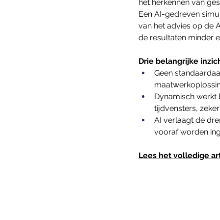
het herkennen van ge
Een AI-gedreven simul
van het advies op de 
de resultaten minder e
Drie belangrijke inzic
Geen standaardaan
maatwerkoplossin
Dynamisch werkt b
tijdvensters, zeke
AI verlaagt de dre
vooraf worden inge
Lees het volledige ar