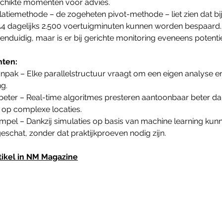
schikte momenten voor advies.
atiemethode – de zogeheten pivot-methode – liet zien dat bi
A4 dagelijks 2.500 voertuigminuten kunnen worden bespaard. 
enduidig, maar is er bij gerichte monitoring eveneens potentie
hten:
pak – Elke parallelstructuur vraagt om een eigen analyse e
g.
eter – Real-time algoritmes presteren aantoonbaar beter dan
r op complexe locaties.
mpel – Dankzij simulaties op basis van machine learning kunn
schat, zonder dat praktijkproeven nodig zijn.
tikel in NM Magazine