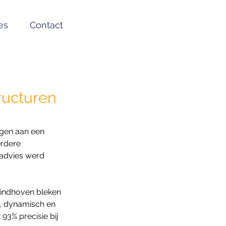
es
Contact
ructuren
agen aan een 
erdere 
nadvies werd 
Eindhoven bleken 
h, dynamisch en 
93% precisie bij 