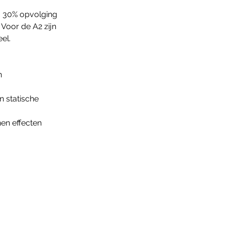
j 30% opvolging 
Voor de A2 zijn 
el.
n 
 statische 
en effecten 