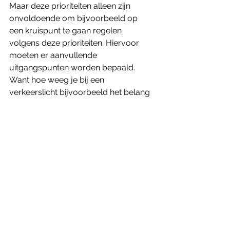
Maar deze prioriteiten alleen zijn 
onvoldoende om bijvoorbeeld op 
een kruispunt te gaan regelen 
volgens deze prioriteiten. Hiervoor 
moeten er aanvullende 
uitgangspunten worden bepaald. 
Want hoe weeg je bij een 
verkeerslicht bijvoorbeeld het belang 
van één HOV-bus af tegen twintig 
fietsers? En hoe gaat het prioriteiten 
van doelgroepen bij verkeerslichten 
precies in zijn werk, wanneer grijp je 
in? Dit zijn vragen die wegbeheerders 
nu beantwoord willen krijgen.
Gebruikservaringen delen
Het is belangrijk dat ervaringen over 
het gebruik van het MNK-methodiek 
en het toepassen ervan in de praktijk 