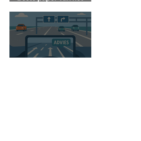
NVC!
Kansen voor betere
benutting van
parallelstructuren met
slim in-car advies