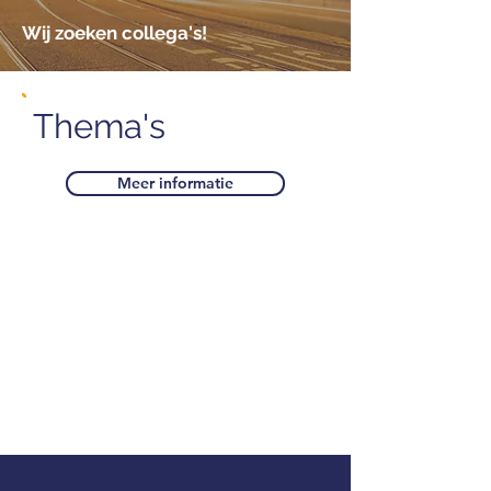
Wij zoeken collega's!
Thema's
Meer informatie
We zijn actief in het werkveld van
multimodaal
verkeersmanagement en Smart
Mobility. Binnen dit werkveld is
onze expertise zeer breed. Klik
op één van de thema's voor meer
informatie over wat wij doen.