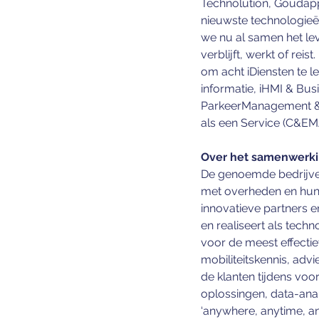
Technolution, Goudappe
nieuwste technologieë
we nu al samen het lev
verblijft, werkt of re
om acht iDiensten te l
informatie, iHMI & Bu
ParkeerManagement &
als een Service (C&EM
Over het samenwerk
De genoemde bedrijven
met overheden en hun 
innovatieve partners 
en realiseert als techn
voor de meest effecti
mobiliteitskennis, advi
de klanten tijdens voor
oplossingen, data-ana
‘anywhere, anytime, an