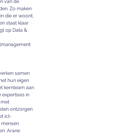
en van de 
eden. Zo maken 
n die er woont, 
n staat klaar 
gt op Data & 
ntmanagement 
 werken samen 
et hun eigen 
et kernteam aan 
 expertises in 
 met 
nsten ontzorgen 
t ict-
e mensen 
en. Arane 