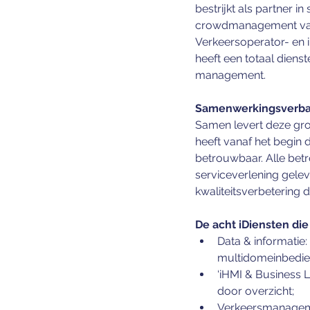
bestrijkt als partner i
crowdmanagement vanaf
Verkeersoperator- en 
heeft een totaal dien
management.
Samenwerkingsverban
Samen levert deze groe
heeft vanaf het begin 
betrouwbaar. Alle bet
serviceverlening gelev
kwaliteitsverbetering 
De acht iDiensten di
Data & informatie
multidomeinbedie
‘iHMI & Business L
door overzicht;
Verkeersmanagemen