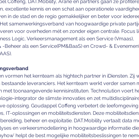
l Coffeng, DAT.Mobility, Arane en partners gaan ze profiter
n, excellente kennis en een schat aan operationele vaardigh
en in de stad en de regio gemakkelijker en beter voor iederee
ist. Het samenwerkingsverband van hoogwaardige private partije
everen voor overheden mét en zonder eigen centrale. Focus li
siness Logic, Verkeersmanagement als een Service (Vmaas), 
 -Beheer als een Service(PM&BaaS) en Crowd- & Eveneme
AAS).
ingsverband
 vormen het kernteam als hightech partner in iDiensten. Zij
bestaande leveranciers. Het kernteam werkt verder samen m
en met toonaangevende kennisinstituten. Technolution voert h
ologie-integrator de slimste innovaties en zet multidisciplinaire
eve oplossing. Goudappel Coffeng verbetert de leefomgeving
es, IT-oplossingen en mobiliteitsdiensten. Deze mobiliteitsdie
bereiding, beheer en exploitatie. DAT.Mobility vertaalt data me
lyses en verkeersmodellering in hoogwaardige informatie di
yhow’ helpt de best mogelijke mobiliteitsbeslissingen te nem