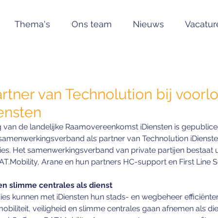
Thema's
Ons team
Nieuws
Vacatur
artner van Technolution bij voorl
ensten
 van de landelijke Raamovereenkomst iDiensten is gepublice
 samenwerkingsverband als partner van Technolution iDienst
es. Het samenwerkingsverband van private partijen bestaat ui
.Mobility, Arane en hun partners HC-support en First Line Se
 en slimme centrales als dienst
s kunnen met iDiensten hun stads- en wegbeheer efficiënter 
biliteit, veiligheid en slimme centrales gaan afnemen als dien