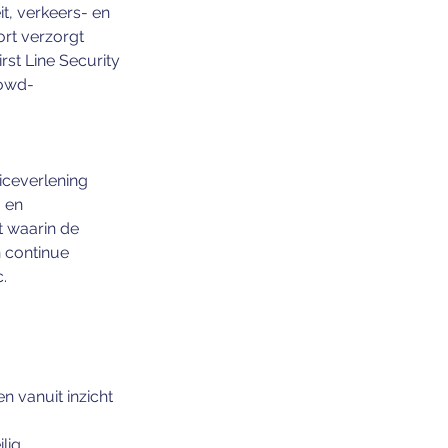
it, verkeers- en 
rt verzorgt 
st Line Security 
rowd-
iceverlening 
 en 
 waarin de 
n continue 
.
 
n vanuit inzicht 
lig 