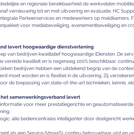
n stedelijke en regionale bereikbaarheid de werkvelden mobilite
 vernieuwing tot en met uitvoering en evaluatie. HC Suppo
integrale Parkeerservices en medewerkers op meldkamers. Fir
stenpakket voor mediabeveiliging, evenementbeveiliging en c
d levert hoogwaardige dienstverlening
p van bedrijven kwalitatief hoogwaardige iDiensten. De serv
de vereiste kwaliteit en is nagenoeg 100% beschikbaar, continu
rokken bedrijven hebben een uitstekend begrip van de context
erd moet worden en is flexibel in de uitvoering. Zij verzekere
door de toepassing van state-of-the-art technieken, kennis, etc
e het samenwerkingsverband levert
: informatie voor meer prestatiegerichte en geautomatiseerde
ning;
ogic: alle bediencentrales intelligenter door doelgericht werke
t als een Service (VmaaS): continu betrouwbaar vlot en vei