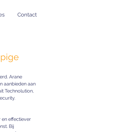
es
Contact
opige
erd. Arane 
en aanbieden aan 
t Technolution, 
curity.  
en effectiever 
st. Bij 